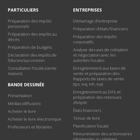
PARTICULIERS
ENTREPRISES
Préparation des impôts
Démarrage d’entreprise
personnels
Préparation d’états financiers
Préparation des impôts au
Préparation des impôts
décès
corporatifs
Préparation de budgets
Analyse des avis de cotisation
Déclaration des impôts de
et négociation avec les
fiducies/succession
autorités fiscales
Consultation fiscale (vente
Enregistrement aux taxes de
maison)
vente et préparation des
Rapports de taxes de vente
(tps, tvq, tvh, tva)
BANDE DESSINÉE
Enregistrement au DAS et
Présentation
préparation des retenues
d’impôt
Médias (diffusion)
États financiers
Acheter le livre
Tenue de livre
Acheter le livre électronique
Planification fiscale
Professeurs et librairies
Rémunération des actionnaires
(dividendes ou salaires)