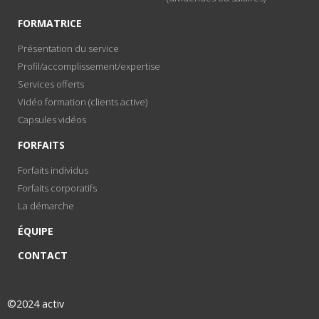
FORMATRICE
Présentation du service
Profil/accomplissement/expertise
Services offerts
Vidéo formation (clients active)
Capsules vidéos
FORFAITS
Forfaits individus
Forfaits corporatifs
La démarche
ÉQUIPE
CONTACT
©2024 activ