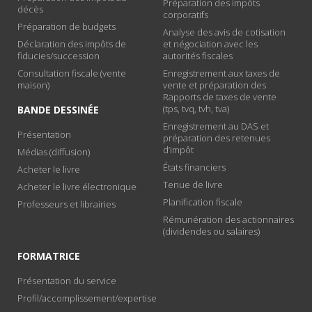
Préparation des impôts
décès
corporatifs
Préparation de budgets
Analyse des avis de cotisation
Déclaration des impôts de
et négociation avec les
fiducies/succession
autorités fiscales
Consultation fiscale (vente
Enregistrement aux taxes de
maison)
vente et préparation des
Rapports de taxes de vente
(tps, tvq, tvh, tva)
BANDE DESSINÉE
Enregistrement au DAS et
Présentation
préparation des retenues
d’impôt
Médias (diffusion)
États financiers
Acheter le livre
Tenue de livre
Acheter le livre électronique
Planification fiscale
Professeurs et librairies
Rémunération des actionnaires
(dividendes ou salaires)
FORMATRICE
Présentation du service
Profil/accomplissement/expertise