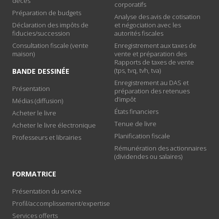
décès
corporatifs
Préparation de budgets
Analyse des avis de cotisation
Déclaration des impôts de
et négociation avec les
fiducies/succession
autorités fiscales
Consultation fiscale (vente
Enregistrement aux taxes de
maison)
vente et préparation des
Rapports de taxes de vente
(tps, tvq, tvh, tva)
BANDE DESSINÉE
Enregistrement au DAS et
Présentation
préparation des retenues
d’impôt
Médias (diffusion)
États financiers
Acheter le livre
Tenue de livre
Acheter le livre électronique
Planification fiscale
Professeurs et librairies
Rémunération des actionnaires
(dividendes ou salaires)
FORMATRICE
Présentation du service
Profil/accomplissement/expertise
Services offerts