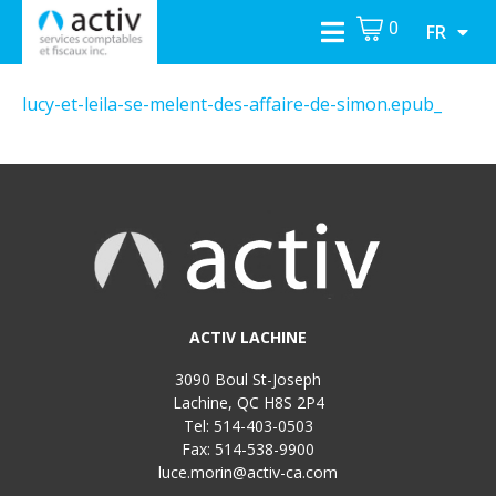
0
FR
lucy-et-leila-se-melent-des-affaire-de-simon.epub_
ACTIV LACHINE
3090 Boul St-Joseph
Lachine, QC H8S 2P4
Tel: 514-403-0503
Fax: 514-538-9900
luce.morin@activ-ca.com