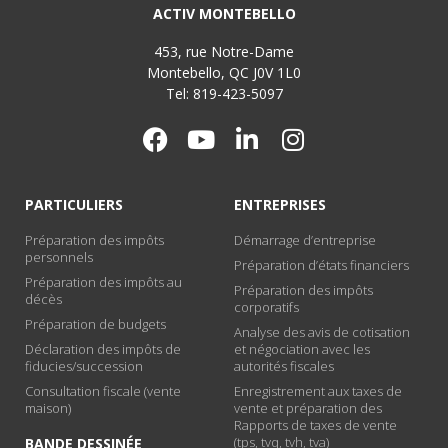
ACTIV MONTEBELLO
453, rue Notre-Dame
Montebello, QC J0V 1L0
Tel: 819-423-5097
PARTICULIERS
ENTREPRISES
Préparation des impôts
Démarrage d’entreprise
personnels
Préparation d’états financiers
Préparation des impôts au
Préparation des impôts
décès
corporatifs
Préparation de budgets
Analyse des avis de cotisation
Déclaration des impôts de
et négociation avec les
fiducies/succession
autorités fiscales
Consultation fiscale (vente
Enregistrement aux taxes de
maison)
vente et préparation des
Rapports de taxes de vente
(tps, tvq, tvh, tva)
BANDE DESSINÉE