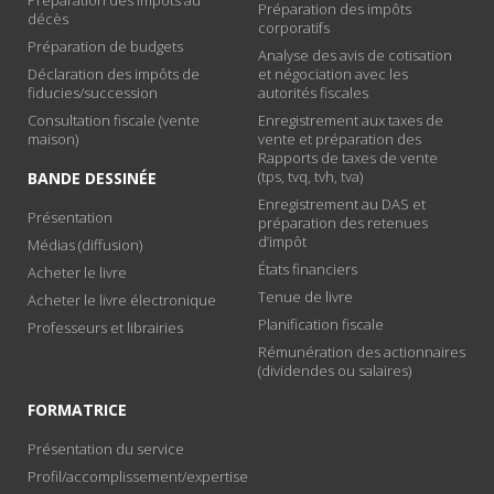
Préparation des impôts
décès
corporatifs
Préparation de budgets
Analyse des avis de cotisation
Déclaration des impôts de
et négociation avec les
fiducies/succession
autorités fiscales
Consultation fiscale (vente
Enregistrement aux taxes de
maison)
vente et préparation des
Rapports de taxes de vente
(tps, tvq, tvh, tva)
BANDE DESSINÉE
Enregistrement au DAS et
Présentation
préparation des retenues
d’impôt
Médias (diffusion)
États financiers
Acheter le livre
Tenue de livre
Acheter le livre électronique
Planification fiscale
Professeurs et librairies
Rémunération des actionnaires
(dividendes ou salaires)
FORMATRICE
Présentation du service
Profil/accomplissement/expertise