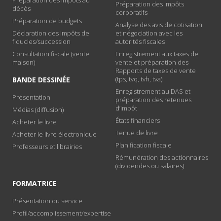
Préparation des impôts
décès
corporatifs
Préparation de budgets
Analyse des avis de cotisation
Déclaration des impôts de
et négociation avec les
fiducies/succession
autorités fiscales
Consultation fiscale (vente
Enregistrement aux taxes de
maison)
vente et préparation des
Rapports de taxes de vente
(tps, tvq, tvh, tva)
BANDE DESSINÉE
Enregistrement au DAS et
Présentation
préparation des retenues
d’impôt
Médias (diffusion)
États financiers
Acheter le livre
Tenue de livre
Acheter le livre électronique
Planification fiscale
Professeurs et librairies
Rémunération des actionnaires
(dividendes ou salaires)
FORMATRICE
Présentation du service
Profil/accomplissement/expertise