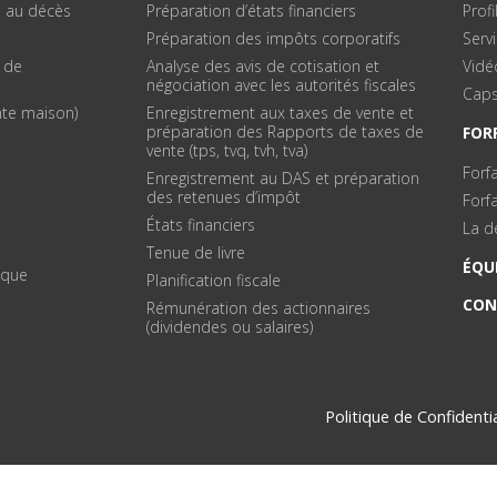
s au décès
Préparation d’états financiers
Prof
s
Préparation des impôts corporatifs
Servi
 de
Analyse des avis de cotisation et
Vidéo
négociation avec les autorités fiscales
Caps
nte maison)
Enregistrement aux taxes de vente et
préparation des Rapports de taxes de
FOR
vente (tps, tvq, tvh, tva)
Forfa
Enregistrement au DAS et préparation
des retenues d’impôt
Forfa
États financiers
La d
Tenue de livre
ÉQU
nique
Planification fiscale
CON
Rémunération des actionnaires
(dividendes ou salaires)
Politique de Confidentia