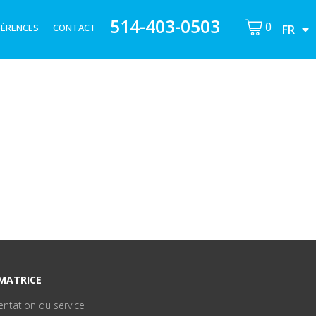
514-403-0503
0
FÉRENCES
CONTACT
FR
MATRICE
entation du service