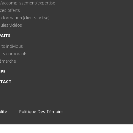
il/accomplissement/expertise
ces offerts
 formation (clients active)
ules vidéos
FAITS
its individus
its corporatifs
émarche
IPE
TACT
lité
Politique Des Témoins