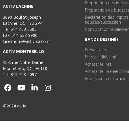
Préparation des impôt
ACTIV LACHINE
Préparation de budget
3090 Boul St-Joseph
Déclaration des impôts
fiducies/succession
Lachine, QC H8S 2P4
Tel: 514-403-0503
Consultation fiscale (ve
Fax: 514-538-9900
BANDE DESSINÉE
luce.morin@activ-ca.com
Présentation
ACTIV MONTEBELLO
Médias (diffusion)
453, rue Notre-Dame
Acheter le livre
Montebello, QC J0V 1L0
Acheter le livre électro
Tel: 819-423-5097
Professeurs et librairies
©2024 activ