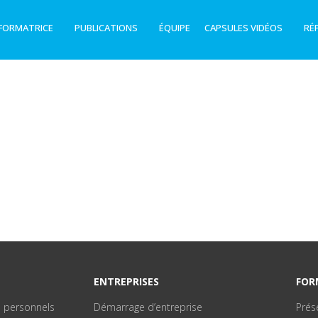
FORMATRICE
PUBLICATIONS
ÉQUIPE
CAPSULES VIDÉOS
RÉ
ENTREPRISES
FOR
s personnels
Démarrage d’entreprise
Prés