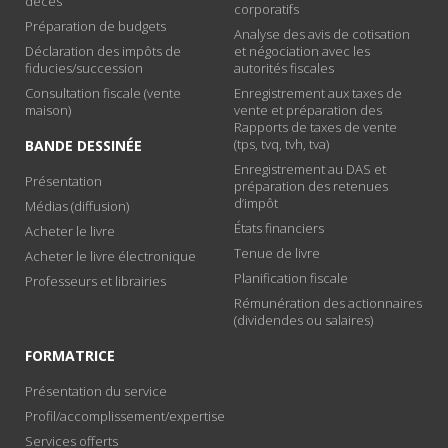
décès
corporatifs
Préparation de budgets
Analyse des avis de cotisation
Déclaration des impôts de
et négociation avec les
fiducies/succession
autorités fiscales
Consultation fiscale (vente
Enregistrement aux taxes de
maison)
vente et préparation des
Rapports de taxes de vente
(tps, tvq, tvh, tva)
BANDE DESSINÉE
Enregistrement au DAS et
Présentation
préparation des retenues
d’impôt
Médias (diffusion)
États financiers
Acheter le livre
Tenue de livre
Acheter le livre électronique
Planification fiscale
Professeurs et librairies
Rémunération des actionnaires
(dividendes ou salaires)
FORMATRICE
Présentation du service
Profil/accomplissement/expertise
Services offerts